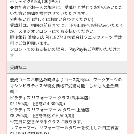
※リテイク¥188,100(税込)
◆参加者がお一人の場合は、受講料と併せてお申込みいただ
いた方と開講を検討させていただきます。
分割払い可 (詳しくはお問い合わせください)
受講料は、初回の前日までに、 下記口座へお振込みいただく
か、スタジオフロントにてお支払いください。
肥後銀行 浜線支店 普) 182743 株式会社ソニックアーツ 手数
料はご負担願います。
フロントでのお支払いの場合、 PayPayもご利用いただけま
す。
受講特典
養成コースお申込み時点よりコース期間中、ワークアーツの
マシンピラティスが特別価格で受講可能！しかも入会金無
料！
ピラティス リフォーマー クラス(熊本本店)
¥7,150/期 (通常¥14,300/期)
ピラティス リフォーマー ＆ タワー(上通店)
¥8,250/期 (通常価格 ¥16,500/期)
※定員に空きがあるクラスに限ります。
リフォーマー、リフォーマー＆タワーを使用した自主練習
¥1,100(1時間あたり)